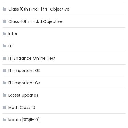
Class 10th Hindi-हिंदी-Objective
Class-10th संस्कृत Objective
Inter
ITI
ITI Entrance Online Test
ITI Important GK
ITI Important Gs
Latest Updates
Math Class 10
Matric [कक्षा-10]