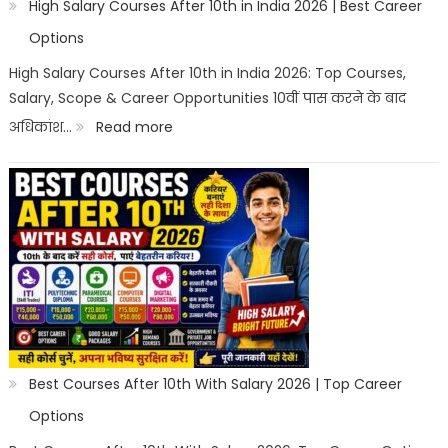
High Salary Courses After 10th in India 2026 | Best Career
Options
High Salary Courses After 10th in India 2026: Top Courses,
Salary, Scope & Career Opportunities 10वीं पास करने के बाद
:
अधिकांश…
Read more
High
Salary
Courses
After
10th
in
India
2026
Best Courses After 10th With Salary 2026 | Top Career
|
Options
Best