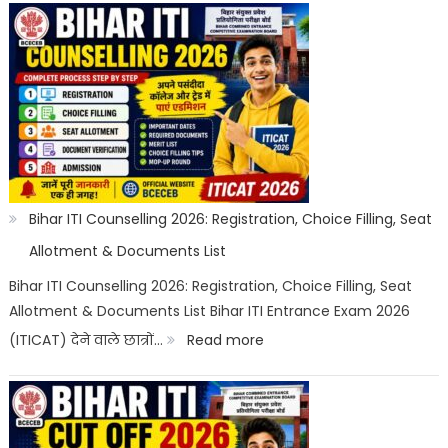
ITI
Top
Trades
List
2026:
Best
ITI
Bihar ITI Counselling 2026: Registration, Choice Filling, Seat
Trade,
Allotment & Documents List
Salary
Bihar ITI Counselling 2026: Registration, Choice Filling, Seat
Allotment & Documents List Bihar ITI Entrance Exam 2026
&
:
(ITICAT) देने वाले छात्रों…
Read more
Job
Bihar
Scope
ITI
Counselling