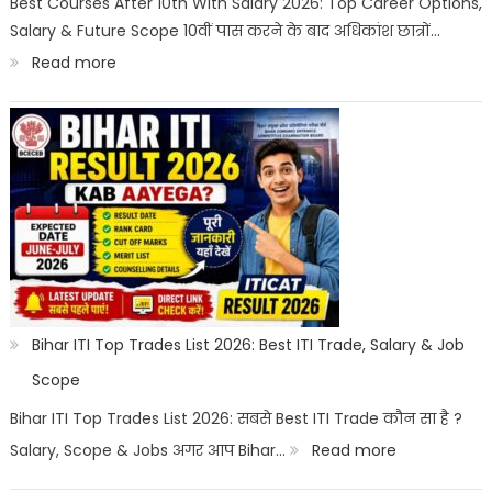
Best Courses After 10th With Salary 2026: Top Career Options,
Salary & Future Scope 10वीं पास करने के बाद अधिकांश छात्रों…
Career
:
Read more
Options
Best
Courses
After
10th
With
Salary
2026
|
Bihar ITI Top Trades List 2026: Best ITI Trade, Salary & Job
Top
Scope
Career
Bihar ITI Top Trades List 2026: सबसे Best ITI Trade कौन सा है ?
Options
:
Salary, Scope & Jobs अगर आप Bihar…
Read more
Bihar