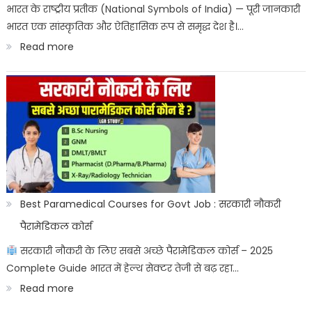
ITICAT
भारत के राष्ट्रीय प्रतीक (National Symbols of India) — पूरी जानकारी
भारत एक सांस्कृतिक और ऐतिहासिक रूप से समृद्ध देश है।…
Result
:
Read more
Date
भारत
के
राष्ट्रीय
प्रतीक:
Bharat
ke
sashtriya
Best Paramedical Courses for Govt Job : सरकारी नौकरी
prateek
पैरामेडिकल कोर्स
सरकारी नौकरी के लिए सबसे अच्छे पैरामेडिकल कोर्स – 2025
Complete Guide भारत में हेल्थ सेक्टर तेजी से बढ़ रहा…
:
Read more
Best