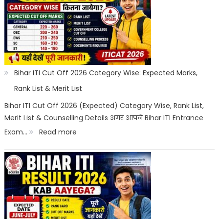
2026:
Registration,
Choice
Filling,
Seat
Bihar ITI Cut Off 2026 Category Wise: Expected Marks,
Allotment
Rank List & Merit List
&
Bihar ITI Cut Off 2026 (Expected) Category Wise, Rank List,
Merit List & Counselling Details अगर आपने Bihar ITI Entrance
Documents
:
Exam…
Read more
List
Bihar
ITI
Cut
Off
2026