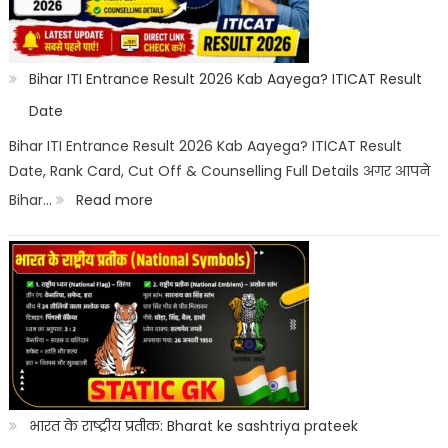
Category
Wise:
Expected
Bihar ITI Entrance Result 2026 Kab Aayega? ITICAT Result
Marks,
Date
Rank
Bihar ITI Entrance Result 2026 Kab Aayega? ITICAT Result
Date, Rank Card, Cut Off & Counselling Full Details अगर आपने
List
:
Bihar…
Read more
&
Bihar
Merit
ITI
List
Entrance
Result
2026
Kab
Aayega?
भारत के राष्ट्रीय प्रतीक: Bharat ke sashtriya prateek