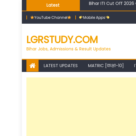
Skip
Latest
High Salary Courses Af
to
YouTube Channel
Mobile Apps
content
LGRSTUDY.COM
Bihar Jobs, Admissions & Result Updates
LATEST UPDATES
MATRIC [कक्षा-10]
I