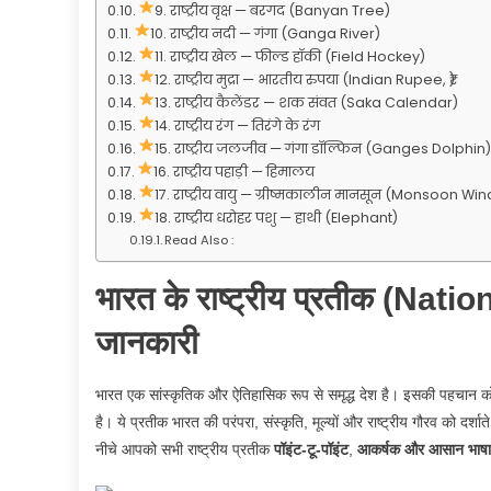
9. राष्ट्रीय वृक्ष — बरगद (Banyan Tree)
10. राष्ट्रीय नदी — गंगा (Ganga River)
11. राष्ट्रीय खेल — फील्ड हॉकी (Field Hockey)
12. राष्ट्रीय मुद्रा — भारतीय रुपया (Indian Rupee, ₹)
13. राष्ट्रीय कैलेंडर — शक संवत (Saka Calendar)
14. राष्ट्रीय रंग — तिरंगे के रंग
15. राष्ट्रीय जलजीव — गंगा डॉल्फिन (Ganges Dolphin)
16. राष्ट्रीय पहाड़ी — हिमालय
17. राष्ट्रीय वायु — ग्रीष्मकालीन मानसून (Monsoon Win
18. राष्ट्रीय धरोहर पशु — हाथी (Elephant)
Read Also :
भारत के राष्ट्रीय प्रतीक (Nat
जानकारी
भारत एक सांस्कृतिक और ऐतिहासिक रूप से समृद्ध देश है। इसकी पहचान 
है। ये प्रतीक भारत की परंपरा, संस्कृति, मूल्यों और राष्ट्रीय गौरव को द
नीचे आपको सभी राष्ट्रीय प्रतीक
पॉइंट-टू-पॉइंट
,
आकर्षक और आसान भाषा