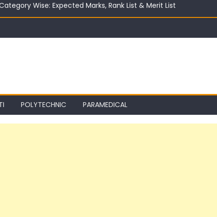
ter 10th in India 2026 | Best Career Options
TI
POLYTECHNIC
PARAMEDICAL