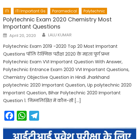
ITI
ITI Important Gs
Paramedical
Polytechnic
Polytechnic Exam 2020 Chemistry Most
Important Questions
Author
Posted
LALU KUMAR
April 20, 2020
on
Polytechnic Exam 2019 -2020 Top 20 Most Important
Questions पॉलि टेक्निक परीक्षा 2020 के महत्व पूर्ण प्रश्न
Polytechnic Exam VVI Important Question With Answer,
Polytechnic Entrance Exam 2020 VVI Important Questions,
Chemistry Objective Question in Hindi Jharkhand
polytechnic 2020 Important Question, Up polytechnic 2020
Important Question, Bihar Polytechnic 2020 Important
Question 1. निम्नलिखित में कौन-सी […]
Facebook
WhatsApp
Telegram