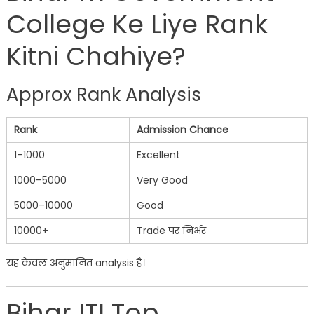
College Ke Liye Rank
Kitni Chahiye?
Approx Rank Analysis
Rank
Admission Chance
1–1000
Excellent
1000–5000
Very Good
5000–10000
Good
10000+
Trade पर निर्भर
यह केवल अनुमानित analysis है।
Bihar ITI Top