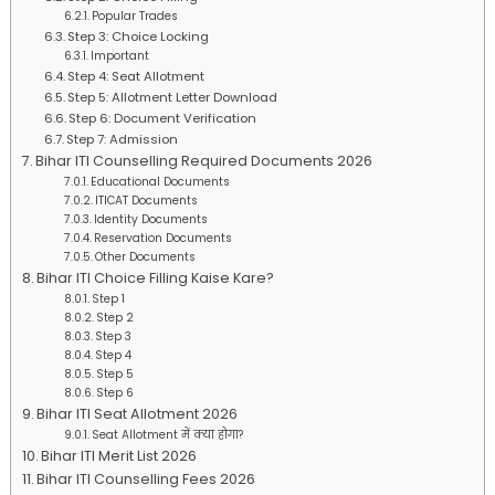
Popular Trades
Step 3: Choice Locking
Important
Step 4: Seat Allotment
Step 5: Allotment Letter Download
Step 6: Document Verification
Step 7: Admission
Bihar ITI Counselling Required Documents 2026
Educational Documents
ITICAT Documents
Identity Documents
Reservation Documents
Other Documents
Bihar ITI Choice Filling Kaise Kare?
Step 1
Step 2
Step 3
Step 4
Step 5
Step 6
Bihar ITI Seat Allotment 2026
Seat Allotment में क्या होगा?
Bihar ITI Merit List 2026
Bihar ITI Counselling Fees 2026