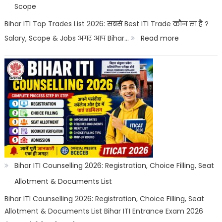
Top
Scope
Career
Bihar ITI Top Trades List 2026: सबसे Best ITI Trade कौन सा है ?
Options
:
Salary, Scope & Jobs अगर आप Bihar…
Read more
Bihar
ITI
Top
Trades
List
2026:
Best
ITI
Bihar ITI Counselling 2026: Registration, Choice Filling, Seat
Trade,
Allotment & Documents List
Salary
Bihar ITI Counselling 2026: Registration, Choice Filling, Seat
Allotment & Documents List Bihar ITI Entrance Exam 2026
&