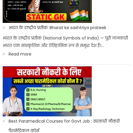
2026
Kab
Aayega?
भारत के राष्ट्रीय प्रतीक: Bharat ke sashtriya prateek
ITICAT
भारत के राष्ट्रीय प्रतीक (National Symbols of India) — पूरी जानकारी
भारत एक सांस्कृतिक और ऐतिहासिक रूप से समृद्ध देश है।…
Result
:
Read more
Date
भारत
के
राष्ट्रीय
प्रतीक:
Bharat
ke
sashtriya
Best Paramedical Courses for Govt Job : सरकारी नौकरी
prateek
पैरामेडिकल कोर्स