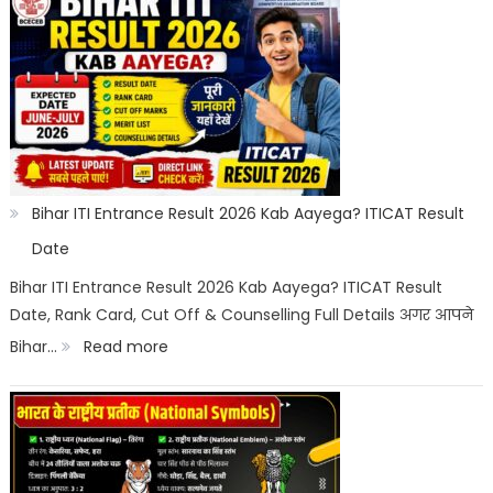
Cut
Off
2026
Category
Wise:
Expected
Bihar ITI Entrance Result 2026 Kab Aayega? ITICAT Result
Marks,
Date
Rank
Bihar ITI Entrance Result 2026 Kab Aayega? ITICAT Result
Date, Rank Card, Cut Off & Counselling Full Details अगर आपने
List
:
Bihar…
Read more
&
Bihar
Merit
ITI
List
Entrance
Result