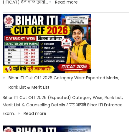
:
(ITICAT) देने वाले छात्रों…
Read more
Job
Bihar
Scope
ITI
Counselling
2026:
Registration,
Choice
Filling,
Seat
Bihar ITI Cut Off 2026 Category Wise: Expected Marks,
Allotment
Rank List & Merit List
&
Bihar ITI Cut Off 2026 (Expected) Category Wise, Rank List,
Merit List & Counselling Details अगर आपने Bihar ITI Entrance
Documents
:
Exam…
Read more
List
Bihar
ITI