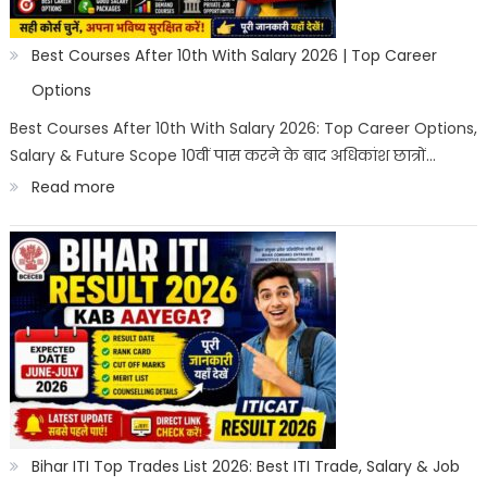
India
2026
Best Courses After 10th With Salary 2026 | Top Career
|
Options
Best
Best Courses After 10th With Salary 2026: Top Career Options,
Salary & Future Scope 10वीं पास करने के बाद अधिकांश छात्रों…
Career
:
Read more
Options
Best
Courses
After
10th
With
Salary
2026
|
Bihar ITI Top Trades List 2026: Best ITI Trade, Salary & Job