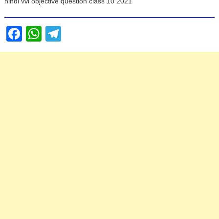
hindi vvi objective question class 10 2021
Facebook
WhatsApp
Telegram