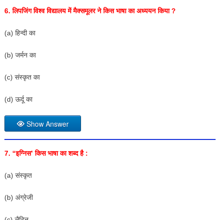
6. लिपजिंग विश्व विद्यालय में मैक्समूलर ने किस भाषा का अध्ययन किया ?
(a) हिन्दी का
(b) जर्मन का
(c) संस्कृत का
(d) ऊर्दू का
Show Answer
7. “इग्निस’ किस भाषा का शब्द है :
(a) संस्कृत
(b) अंग्रेजी
(c) लैटिन