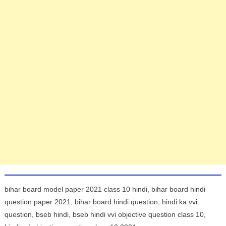
bihar board model paper 2021 class 10 hindi, bihar board hindi
question paper 2021, bihar board hindi question, hindi ka vvi
question, bseb hindi, bseb hindi vvi objective question class 10,