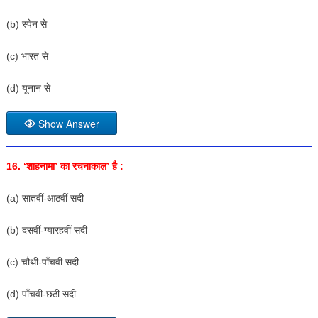
(b) स्पेन से
(c) भारत से
(d) यूनान से
Show Answer
16. ‘शाहनामा’ का रचनाकाल’ है :
(a) सातवीं-आठवीं सदी
(b) दसवीं-ग्यारहवीं सदी
(c) चौथी-पाँचवी सदी
(d) पाँचवी-छठी सदी