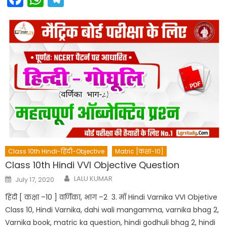
Class 10th Hindi-हिंदी-Objective
Matric [कक्षा-10]
Class 10th Hindi VVI Objective Question
Author
Posted
LALU KUMAR
July 17, 2020
on
हिंदी [ कक्षा –10 ] वर्णिका, भाग –2 3. माँ Hindi Varnika VVI Objetive
Class 10, Hindi Varnika, dahi wali mangamma, varnika bhag 2,
Varnika book, matric ka question, hindi godhuli bhag 2, hindi