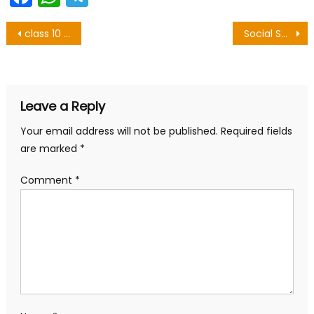
Post
class 10 hindi objective 2021
Social Science Objective Question 10 2021
navigation
Leave a Reply
Your email address will not be published.
Required fields
are marked
*
Comment
*