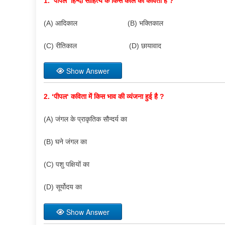
1. ‘
पीपल
‘
हिन्दी साहित्य के किस काल की कविता है
?
(A) आदिकाल (B) भक्तिकाल
(C) रीतिकाल (D) छायावाद
Show Answer
2.
‘
पीपल
‘
कविता में किस भाव की व्यंजना हुई है
?
(A) जंगल के प्राकृतिक सौन्दर्य का
(B) घने जंगल का
(C) पशु पक्षियों का
(D) सूर्योदय का
Show Answer