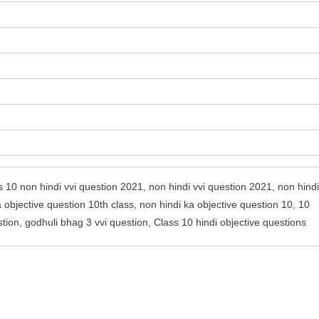
s 10 non hindi vvi question 2021, non hindi vvi question 2021, non hindi
a objective question 10th class, non hindi ka objective question 10, 10
stion, godhuli bhag 3 vvi question, Class 10 hindi objective questions