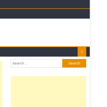
t
Search
for: