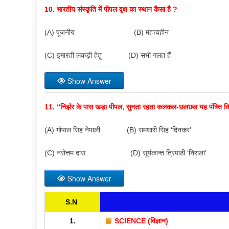
10.
भारतीय संस्कृति में पीपल वृक्ष का स्थान कैसा है
?
(A) पूजनीय (B) महत्त्वहीन
(C) इमारती लकड़ी हेतु (D) सभी गलत हैं
Show Answer
11. “
निर्झर के पास खड़ा पीपल
,
सुनता रहता कलकल-छलछल यह पंक्ति किसक
(A) गोपाल सिंह नेपाली (B) रामधारी सिंह ‘दिनकर’
(C) नरोत्तम दास (D) सूर्यकान्त त्रिपाठी ‘निराला’
Show Answer
S.N
1.
📘
SCIENCE (विज्ञान)