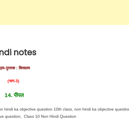
indi notes
ाठ्य-पुस्तक : किसलय
(
भाग-
3)
14. पीपल
on hindi ka objective question 10th class, non hindi ka objective questio
tive question, Class 10 Non Hindi Question