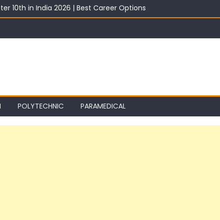
ter 10th in India 2026 | Best Career Options
th With Salary 2026 | Top Career Options
st 2026: Best ITI Trade, Salary & Job Scope
2026: Registration, Choice Filling, Seat Allotment & Documents Lis
 Category Wise: Expected Marks, Rank List & Merit List
I
POLYTECHNIC
PARAMEDICAL