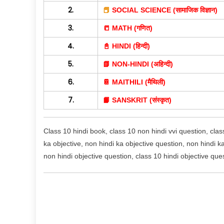
2.
📕
SOCIAL SCIENCE (सामाजिक विज्ञान)
3.
📒 MATH (गणित)
4.
📓 HINDI (हिन्दी)
5.
📗 NON-HINDI (अहिन्दी)
6.
📔 MAITHILI (मैथिली)
7.
📙
SANSKRIT (संस्कृत)
Class 10 hindi book, class 10 non hindi vvi question, clas
ka objective, non hindi ka objective question, non hindi k
non hindi objective question, class 10 hindi objective que