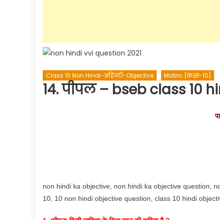
Class 10 Non Hindi-अहिन्दी-Objective
Matric [कक्षा-10]
14. पीपल – bseb class 10 h
प
non hindi ka objective, non hindi ka objective question, n
10, 10 non hindi objective question, class 10 hindi objec