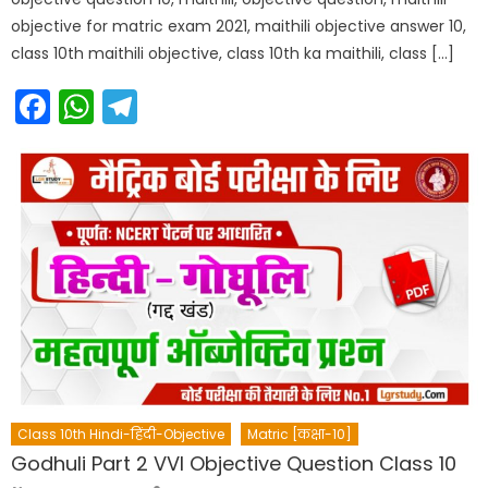
objective for matric exam 2021, maithili objective answer 10,
class 10th maithili objective, class 10th ka maithili, class […]
Facebook
WhatsApp
Telegram
Class 10th Hindi-हिंदी-Objective
Matric [कक्षा-10]
Godhuli Part 2 VVI Objective Question Class 10