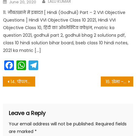
Author
Posted
LALU KUMAR
June 20, 2020
on
11. नौबतखाने में इबादत [ Hindi (Godhuli) Part – 2 VVI Objective
Questions ] Hindi VVI Objective Class 10 2021, Hindi VVI
Objective Class 10, हिंदी का ऑब्जेक्टिव क्वेश्चन, matric ka
question 2021, godhuli part 2, godhuli bhag 2 solutions pdf,
class 10 hindi solution bihar board, bseb class 10 hindi notes,
2021 ka matric […]
Facebook
WhatsApp
Telegram
Post
14. पीपल – bseb class 10 hindi notes
16. खेमा – bihar board 10th hindi objective
navigation
Leave a Reply
Your email address will not be published.
Required fields
are marked
*