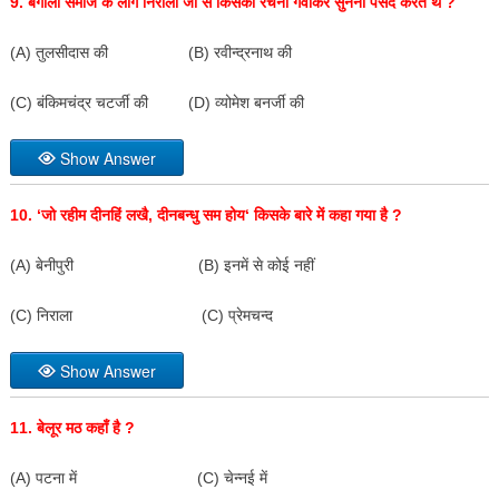
9.
बंगाली समाज के लोग निराला जी से किसकी रचना गवाकर सुनना पसंद करते थे
?
(A) तुलसीदास की (B) रवीन्द्रनाथ की
(C) बंकिमचंद्र चटर्जी की (D) व्योमेश बनर्जी की
Show Answer
10. ‘
जो रहीम दीनहिं लखै
,
दीनबन्धु सम होय
‘
किसके बारे में कहा
गया है
?
(A) बेनीपुरी (B) इनमें से कोई नहीं
(C) निराला (C) प्रेमचन्द
Show Answer
11.
बेलूर मठ कहाँ है
?
(A) पटना में (C) चेन्नई में