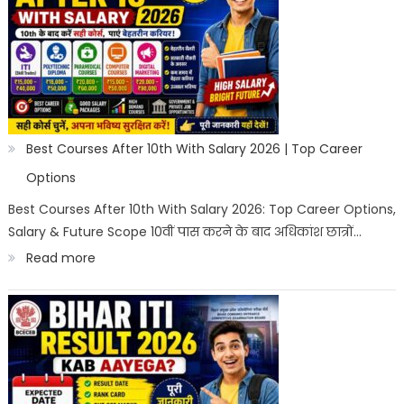
Courses
After
10th
in
India
2026
Best Courses After 10th With Salary 2026 | Top Career
|
Options
Best
Best Courses After 10th With Salary 2026: Top Career Options,
Salary & Future Scope 10वीं पास करने के बाद अधिकांश छात्रों…
Career
:
Read more
Options
Best
Courses
After
10th
With