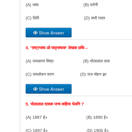
(A) भाषा (B) वर्तनी
(C) लिपि (D) सभी गलत
Show Answer
4. ‘
राष्ट्रभाषा ओ मातृभाषाक
‘
लेखक छथि –
(A) जयकान्त मिश्र (B) भोलालाल दास
(C) रामलोचन शरण (D) राज मोहन झा
Show Answer
5.
भोलालाल दासक जन्म कहिया भेलनि
?
(A) 1887 ई० (B) 1890 ई०
(C) 1897 ई० (D) 1905 ई०