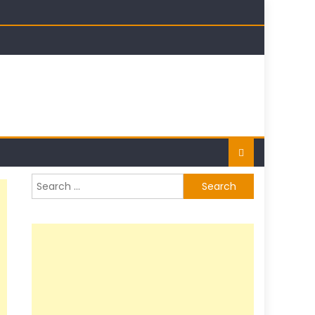
t
Search
for: