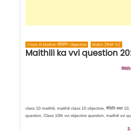
Class 10 Maithili-मैथिलि-Objective
Matric [कक्षा-10]
Maithili ka vvi question 20
मैथिलि 
class 10 maithili, maithili class 10 objective, मैथिलि कक्षा 10
question, Class 10th vvi objective question, maithili vvi 
2.