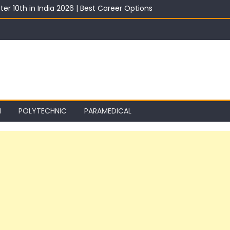
ter 10th in India 2026 | Best Career Options
th With Salary 2026 | Top Career Options
st 2026: Best ITI Trade, Salary & Job Scope
2026: Registration, Choice Filling, Seat Allotment & Documents Lis
 Category Wise: Expected Marks, Rank List & Merit List
I
POLYTECHNIC
PARAMEDICAL