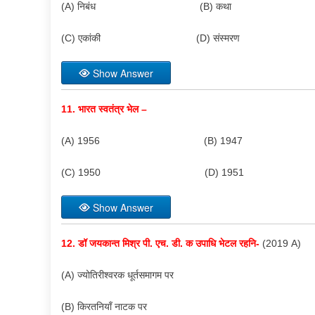
(A) निबंध (B) कथा
(C) एकांकी (D) संस्मरण
Show Answer
11.
भारत स्वतंत्र भेल –
(A) 1956 (B) 1947
(C) 1950 (D) 1951
Show Answer
12.
डॉ जयकान्त मिश्र पी. एच. डी. क उपाधि भेटल रहनि-
(2019 A)
(A) ज्योतिरीश्वरक धूर्तसमागम पर
(B) किरतनियाँ नाटक पर