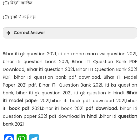
(C) विदेशी नागरिक
(D) इनमें से कोई नहीं
Correct Answer
Bihar iti gk question 2021, iti entrance exam vvi question 2021,
bihar iti question bank 2021, Bihar ITI Question Bank PDF
Download, Bihar iti question 2021, Bihar ITI Question Bank 2021
PDF, bihar iti question bank pdf download, Bihar ITI Model
Paper 2021 pdf, Bihar ITI Question Bank 2021, iti ka question
bank, bihar iti gk question 2021, iti gk question in hindi,
Bihar
iti
model pape
r 2021,bihar iti book pdf download 2021,bihar
iti
book pdf
2021,bihar iti book 2021
pdf download
, bihar iti
question paper 2021 pdf download
in hindi
,bihar iti
question
bank
2021
Facebook
WhatsApp
Telegram