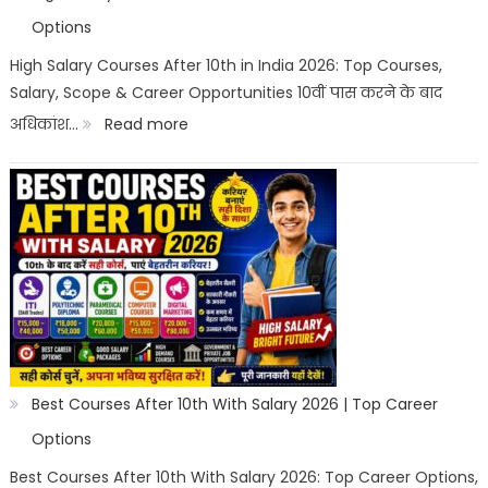
Options
High Salary Courses After 10th in India 2026: Top Courses,
Salary, Scope & Career Opportunities 10वीं पास करने के बाद
:
अधिकांश…
Read more
High
Salary
Courses
After
10th
in
India
2026
Best Courses After 10th With Salary 2026 | Top Career
|
Options
Best
Best Courses After 10th With Salary 2026: Top Career Options,