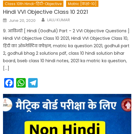
Class 10th Hindi-हिंदी-Objective
Matric [कक्षा-10]
Hindi VVI Objective Class 10 2021
Author
Posted
LALU KUMAR
June 20, 2020
on
9. आविन्यों [ Hindi (Godhuli) Part – 2 VVI Objective Questions ]
Hindi VVI Objective Class 10 2021, Hindi VVI Objective Class 10,
हिंदी का ऑब्जेक्टिव क्वेश्चन, matric ka question 2021, godhuli part
2, godhuli bhag 2 solutions pdf, class 10 hindi solution bihar
board, bseb class 10 hindi notes, 2021 ka matric ka question,
[…]
Facebook
WhatsApp
Telegram