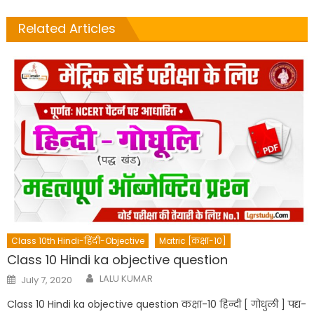
Related Articles
Class 10th Hindi-हिंदी-Objective
Matric [कक्षा-10]
Class 10 Hindi ka objective question
Author
Posted
LALU KUMAR
July 7, 2020
on
Class 10 Hindi ka objective question कक्षा-10 हिन्दी [ गोधुली ] पद्य-