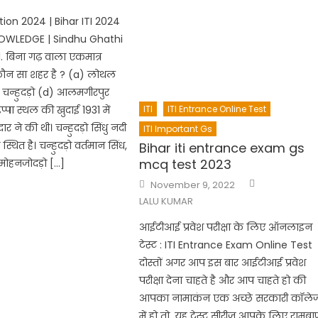
tion 2024 | Bihar ITI 2024
OWLEDGE | Sindhu Ghathi
 बिना गढ़ वाला एकमात्र
 कौन सा शहर है ? (a) लोथल
 चन्हुदड़ो (d) आलमगीरपुर
ITI
ITI Entrance Online Test
ड़प्पा स्थल की खुदाई 1931 में
र ने की थी। चन्हुदड़ो सिंधु नदी
ITI Important Gs
्थित है। चन्हुदड़ो वर्तमान सिंध,
Bihar iti entrance exam gs
mcq test 2023
 मोहनजोदड़ो […]
Author
Posted
November 9, 2022
on
LALU KUMAR
आईटीआई प्रवेश परीक्षा के लिए ऑनलाइन
टेस्ट : ITI Entrance Exam Online Test
दोस्तों अगर आप इस बार आईटीआई प्रवेश
परीक्षा देना चाहते है और आप चाहते हो की
आपका नामाकंन एक अच्छे सरकारी कॉले
में हो तो, यह टेस्ट सीरीज आपके लिए रामबा