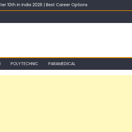
ter 10th in India 2026 | Best Career Options
th With Salary 2026 | Top Career Options
st 2026: Best ITI Trade, Salary & Job Scope
2026: Registration, Choice Filling, Seat Allotment & Documents Lis
 Category Wise: Expected Marks, Rank List & Merit List
I
POLYTECHNIC
PARAMEDICAL