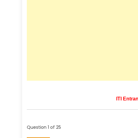
ITI Entra
Question
1
of 25