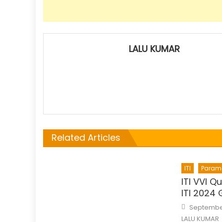
LALU KUMAR
Related Articles
ITI
Param
ITI VVI Q
ITI 2024
Posted
September
on
LALU KUMAR