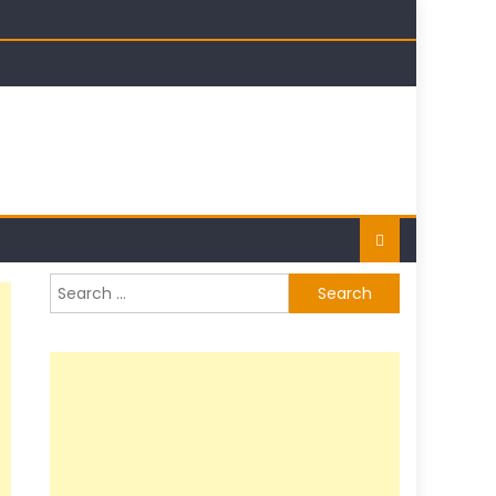
t
Search
for: