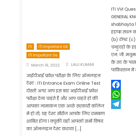
ITI VVI Ques
GENERAL KN
shabhayta 1.
हड़प्पा स्थल
(b) रोपर (c)
ITI
ITI Important GK
चन्हुदड़ो के ह
एन. जी. मजूमदा
ITI Important Gs
के तट के पास स
Author
Posted
LALU KUMAR
March 19, 2022
on
पाकिस्तान में
आईटीआई प्रवेश परीक्षा के लिए ऑनलाइन
टेस्ट : ITI Entrance Exam Online Test
दोस्तों अगर आप इस बार आईटीआई प्रवेश
Facebook
परीक्षा देना चाहते है और आप चाहते हो की
WhatsApp
आपका नामाकंन एक अच्छे सरकारी कॉलेज
में हो तो, यह टेस्ट सीरीज आपके लिए रामबाण
Telegram
शाबित होगा l क्युकी यहाँ आपको सभी विषय
का ऑनलाइन टेस्ट कराया […]