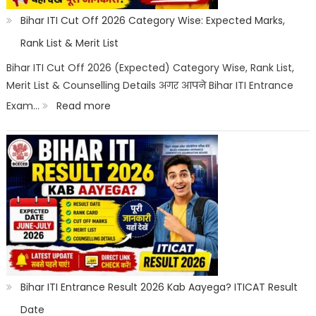
Seat
Bihar ITI Cut Off 2026 Category Wise: Expected Marks,
Allotment
Rank List & Merit List
&
Bihar ITI Cut Off 2026 (Expected) Category Wise, Rank List,
Merit List & Counselling Details अगर आपने Bihar ITI Entrance
Documents
:
Exam…
Read more
List
Bihar
ITI
Cut
Off
2026
Category
Wise:
Expected
Bihar ITI Entrance Result 2026 Kab Aayega? ITICAT Result
Marks,
Date