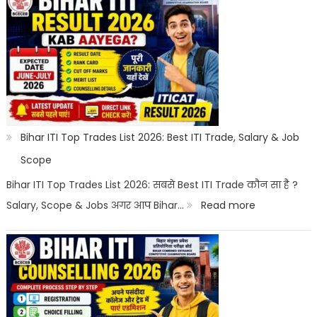
Courses
After
10th
With
Salary
2026
|
Bihar ITI Top Trades List 2026: Best ITI Trade, Salary & Job
Top
Scope
Career
Bihar ITI Top Trades List 2026: सबसे Best ITI Trade कौन सा है ?
Options
:
Salary, Scope & Jobs अगर आप Bihar…
Read more
Bihar
ITI
Top
Trades