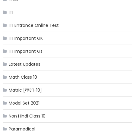
ITI
ITI Entrance Online Test
ITI Important GK
ITI Important Gs
Latest Updates
Math Class 10
Matric [कक्षा-10]
Model Set 2021
Non Hindi Class 10
Paramedical