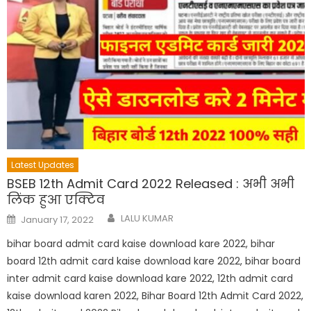
Latest Updates
BSEB 12th Admit Card 2022 Released : अभी अभी
लिंक हुआ एक्टिव
Author
Posted
LALU KUMAR
January 17, 2022
on
bihar board admit card kaise download kare 2022, bihar
board 12th admit card kaise download kare 2022, bihar board
inter admit card kaise download kare 2022, 12th admit card
kaise download karen 2022, Bihar Board 12th Admit Card 2022,