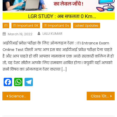
ITI
ITI Important GK
ITI Important Gs
Latest Updates
Author
Posted
LALU KUMAR
March 19, 2022
on
आईटीआई प्रवेश परीक्षा के लिए ऑनलाइन टेस्ट : ITI Entrance Exam
Online Test दोस्तों अगर आप इस बार आईटीआई प्रवेश परीक्षा देना चाहते
है और आप चाहते हो की आपका नामाकंन एक अच्छे सरकारी कॉलेज में हो
तो, यह टेस्ट सीरीज आपके लिए रामबाण शाबित होगा l क्युकी यहाँ आपको
सभी विषय का ऑनलाइन टेस्ट कराया […]
Facebook
WhatsApp
Telegram
Post
Science vvi Objective Question class 10
Class 10th Science vvi Objective Question 2021
navigation