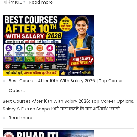
:
अधिकांश…
Read more
High
Salary
Courses
After
10th
in
India
2026
Best Courses After 10th With Salary 2026 | Top Career
|
Options
Best
Best Courses After 10th With Salary 2026: Top Career Options,
Salary & Future Scope 10वीं पास करने के बाद अधिकांश छात्रों…
Career
:
Read more
Options
Best