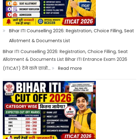
List
2026:
Best
ITI
Bihar ITI Counselling 2026: Registration, Choice Filling, Seat
Trade,
Allotment & Documents List
Salary
Bihar ITI Counselling 2026: Registration, Choice Filling, Seat
Allotment & Documents List Bihar ITI Entrance Exam 2026
&
:
(ITICAT) देने वाले छात्रों…
Read more
Job
Bihar
Scope
ITI
Counselling
2026:
Registration,
Choice
Filling,