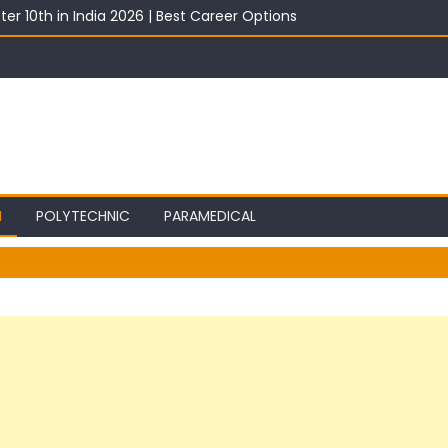
ter 10th in India 2026 | Best Career Options
th With Salary 2026 | Top Career Options
st 2026: Best ITI Trade, Salary & Job Scope
2026: Registration, Choice Filling, Seat Allotment & Documents Lis
 Category Wise: Expected Marks, Rank List & Merit List
I
POLYTECHNIC
PARAMEDICAL