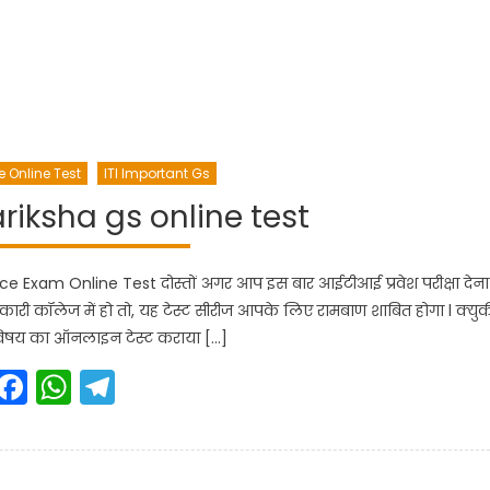
e Online Test
ITI Important Gs
ariksha gs online test
nce Exam Online Test दोस्तों अगर आप इस बार आईटीआई प्रवेश परीक्षा देना
ी कॉलेज में हो तो, यह टेस्ट सीरीज आपके लिए रामबाण शाबित होगा l क्युक
िषय का ऑनलाइन टेस्ट कराया […]
Facebook
WhatsApp
Telegram