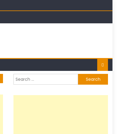
t
Search
for: