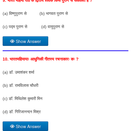
9.
भारत महिमा पाठ के द्वितीय श्लोक किस पुराण से संकलित है
?
(a) विष्णुपुराण से (b) भागवत पुराण से
(c) पद्म पुराण से (d) वायुपुराण से
Show Answer
10.
भारतमहिमायाः आधुनिकी गीतस्य रचनाकारः कः
?
(a) डॉ. उमाशंकर शर्मा
(b) डॉ. रामविलास चौधरी
(c) डॉ. मिथिलेश कुमारी मिन
(d) डॉ. गिरिजानन्दन मिश्र
Show Answer