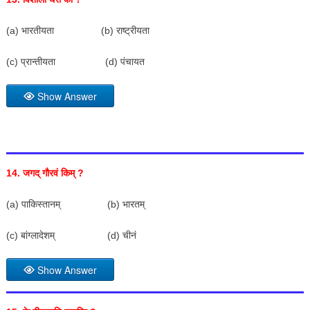
(a) भारतीयता (b) राष्ट्रीयता
(c) प्रान्तीयता (d) पंचायत
Show Answer
14.
जगद् गौरवं किम्
?
(a) पाकिस्तानम् (b) भारतम्
(c) बांग्लादेशम् (d) चीनं
Show Answer