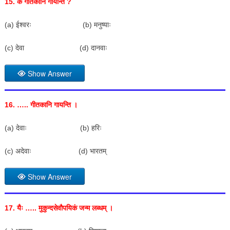
15.
के गीतकानि गायन्ति
?
(a) ईश्वरः (b) मनुष्याः
(c) देवा (d) दानवाः
Show Answer
16. …..
गीतकानि गायन्ति ।
(a) देवाः (b) हरिः
(c) अदेवाः (d) भारतम्
Show Answer
17.
यैः ….. मुकुन्दसेवौपयिकं जन्म लब्धम् ।