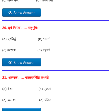
(c) अस्माकम् (d) अस्मदीया
Show Answer
20.
इयं निर्मला ….. मातृभूमिः
(a) प्रसिद्धं (b) भारतं
(c) वत्सला (d) वहन्तों
Show Answer
21.
अस्माकं ….. भारतवर्षमिति कथ्यते ।
(a) देशः (b) प्रथमं
(c) क्रमशः (d) पंडित