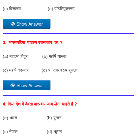
(c) विश्वस्य (d) पाटलिपुत्रस्य
Show Answer
3. ‘
भारतमहिमा
‘
पाठस्य रचनाकारः कः
?
(a) महात्मा विदुरः (b) महर्षि यास्कः
(c) महर्षि वेदव्यासः (d) पं. रामस्वरूप शुक्लः
Show Answer
4.
किस देश में देवता बार-बार जन्म लेना चाहते हैं
?
(a) भारत (b) यूनान
(c) नेपाल (d) भूटान