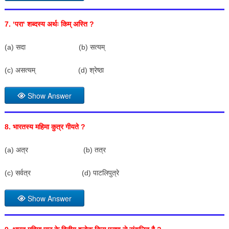
7. ‘
परा
‘
शब्दस्य अर्थः किम् अस्ति
?
(a) सदा (b) सत्यम्
(c) असत्यम् (d) श्रेष्ठा
Show Answer
8.
भारतस्य महिमा कुत्र गीयते
?
(a) अत्र (b) तत्र
(c) सर्वत्र (d) पाटलिपुत्रे
Show Answer