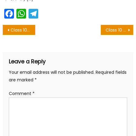
Facebook
WhatsApp
Telegram
Post
Class 10 Sanskrit Objective Question Chapter 4 – संस्कृतसाहित्ये लेखिका:
Class 10 Sanskrit Objective Question Chapter 6 – भारतीय संस्काराः
navigation
Leave a Reply
Your email address will not be published.
Required fields
are marked
*
Comment
*