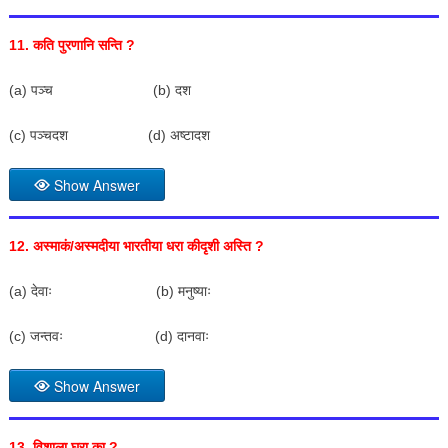
11.
कति पुरणानि सन्ति
?
(a) पञ्च (b) दश
(c) पञ्चदश (d) अष्टादश
Show Answer
12.
अस्माकं/अस्मदीया भारतीया धरा कीदृशी अस्ति
?
(a) देवाः (b) मनुष्याः
(c) जन्तवः (d) दानवाः
Show Answer
13.
विशाला घरा का
?