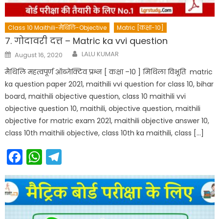
Class 10 Maithili-मैथिलि-Objective
Matric [कक्षा-10]
7. गोदावरी दत्त – Matric ka vvi question
Author
Posted
LALU KUMAR
August 16, 2020
on
मैथिलि महत्वपूर्ण ऑब्जेक्टिव प्रश्न [ कक्षा –10 ] मिथिला विभूति matric
ka question paper 2021, maithili vvi question for class 10, bihar
board, maithili objective question, class 10 maithili vvi
objective question 10, maithili, objective question, maithili
objective for matric exam 2021, maithili objective answer 10,
class 10th maithili objective, class 10th ka maithili, class […]
Facebook
WhatsApp
Telegram