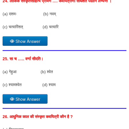
24.
लौकिक संस्कृतसाहित्ये प्रायेण …. कवयित्रीणां सार्धशतं पद्यानि लभ्यन्ते ।
(a) दशमः (b) नवम्
(c) चत्वारिंशत् (d) चत्वारि
Show Answer
25.
सा च ….. वर्णा सीदति।
(a) गेहुआ (b) श्वेत
(c) श्यामश्वेत (d) श्याम
Show Answer
26.
आधुनिक काल की संस्कृत कवयित्री कौन है
?