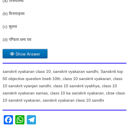
(a) तिरूमलम्बा
(b) विजयाङ्का
(c) सुलभा
(d) पंण्डिता क्षमा राव
Show Answer
sanskrit vyakaran class 10, sanskrit vyakaran sandhi, Sanskriti top
50 objective question bseb 10th, class 10 sanskrit vyakaran, class
10 sanskrit vyanjan sandhi, class 10 sanskrit vyakhya, class 10
sanskrit vyakaran samas, class 10 ka sanskrit vyakaran, cbse class
10 sanskrit vyakaran, sanskrit vyakaran class 10 sandhi
Facebook
WhatsApp
Telegram