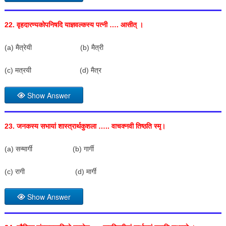
22.
वृहदारण्यकोपनिषदि याज्ञवल्कस्य पत्नी …. आसीत् ।
(a) मैत्रेयी (b) मैत्री
(c) मत्रयी (d) मैत्र
Show Answer
23.
जनकस्य सभायां शास्त्रार्थकुशला ….. वाचक्नवी तिष्ठति स्मृ।
(a) सन्मार्गी (b) गार्गी
(c) रागी (d) मार्गी
Show Answer