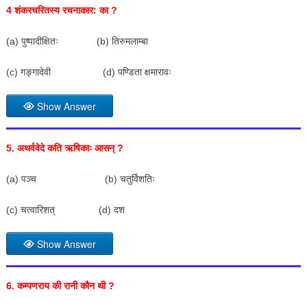
4 शंकरचरितस्य रचनाकार: का
?
(a) पुष्पादीक्षितः (b) तिरुमलाम्बा
(c) गङ्गादेवी (d) पण्डिता क्षमारावः
Show Answer
5.
अथर्ववेदे कति ऋषिकाः आसन्
?
(a) पञ्च (b) चतुर्विशतिः
(c) चत्वारिशत् (d) दश
Show Answer
6.
कम्पणराय की रानी कौन थी
?