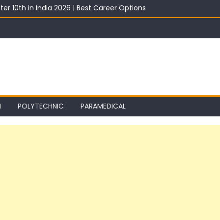
ter 10th in India 2026 | Best Career Options
th With Salary 2026 | Top Career Options
st 2026: Best ITI Trade, Salary & Job Scope
2026: Registration, Choice Filling, Seat Allotment & Documents Lis
 Category Wise: Expected Marks, Rank List & Merit List
I
POLYTECHNIC
PARAMEDICAL