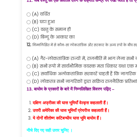
11. जब वस्तु को एक अवतल दर्पण के वक्रता केन्द्र पर रखा जाता है तो प्
(A) वर्धित
(B) घटा हुआ
(C) वस्तु के समान ही
(D) बिन्दु के आकार का
12.
निम्नलिखित में से कौन-सा लोकतांत्रिक और सरकार के अन्य रूपों के बीच सही 
(A) गैर-लोकतांत्रिक राज्यों में, राजनीति में भाग लेना स
(B) सभी रूपों में सार्वभौमिक वयस्क मता धिकार यथा एक
(C) सर्वाधिक अलोकतांत्रिक सरकारें चाहती हैं कि नागरिक र
(D) लोकतंत्र सभी नागरिकों द्वारा सक्रिय राजनैतिक प्रतिभाग
13. बायोम के प्रकारों के बारे में निम्नलिखित विवरण पढ़िए –
दक्षिण अफ्रीका की घास भूमियाँ वेल्ड्स कहलाती हैं।
उत्तरी अमेरिका की घास भूमियाँ प्रेयरीज कहलाती हैं।
ये दोनों शीतोष्ण कटिबन्धीय घास भूमि बायोम हैं।
नीचे दिए गए सही उत्तर चुनिए ।