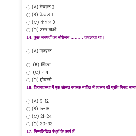
(A) केवल 2
(B) केवल 1
(C) केवल 3
(D) उक्त सभी
14. कुछ जनपदों का संयोजन ……… कहलाता था।
(A) मण्डल
(B) जिला
(C) गण
(D) होबली
16. विरामावस्था में एक औसत वयस्क व्यक्ति में श्वसन की प्रति मिनट सामान
(A) 9-12
(B) 15-18
(C) 21-24
(D) 30-33
17. निम्नलिखित रंध्रों के कार्य हैं