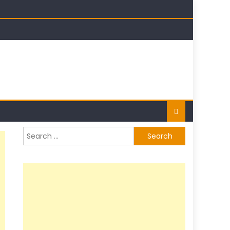
t
Search
for: