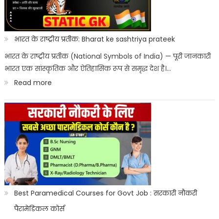
2026
Kab
Aayega?
भारत के राष्ट्रीय प्रतीक: Bharat ke sashtriya prateek
ITICAT
भारत के राष्ट्रीय प्रतीक (National Symbols of India) — पूरी जानकारी
भारत एक सांस्कृतिक और ऐतिहासिक रूप से समृद्ध देश है।…
Result
:
Read more
Date
भारत
के
राष्ट्रीय
प्रतीक:
Bharat
ke
sashtriya
Best Paramedical Courses for Govt Job : सरकारी नौकरी
prateek
पैरामेडिकल कोर्स