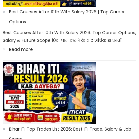
India
2026
Best Courses After 10th With Salary 2026 | Top Career
|
Options
Best
Best Courses After 10th With Salary 2026: Top Career Options,
Salary & Future Scope 10वीं पास करने के बाद अधिकांश छात्रों…
Career
:
Read more
Options
Best
Courses
After
10th
With
Salary
2026
|
Bihar ITI Top Trades List 2026: Best ITI Trade, Salary & Job
Top