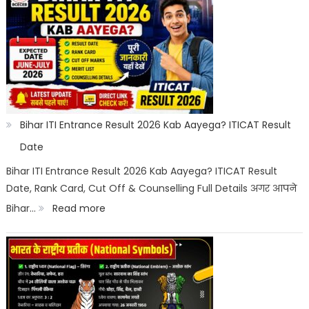
Cut
Off
2026
Category
Wise:
Expected
Bihar ITI Entrance Result 2026 Kab Aayega? ITICAT Result
Marks,
Date
Rank
Bihar ITI Entrance Result 2026 Kab Aayega? ITICAT Result
Date, Rank Card, Cut Off & Counselling Full Details अगर आपने
List
:
Bihar…
Read more
&
Bihar
Merit
ITI
List
Entrance
Result