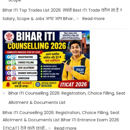
Scope
Career
Bihar ITI Top Trades List 2026: सबसे Best ITI Trade कौन सा है ?
Options
:
Salary, Scope & Jobs अगर आप Bihar…
Read more
Bihar
ITI
Top
Trades
List
2026:
Best
ITI
Bihar ITI Counselling 2026: Registration, Choice Filling, Seat
Trade,
Allotment & Documents List
Salary
Bihar ITI Counselling 2026: Registration, Choice Filling, Seat
Allotment & Documents List Bihar ITI Entrance Exam 2026
&
:
(ITICAT) देने वाले छात्रों…
Read more
Job