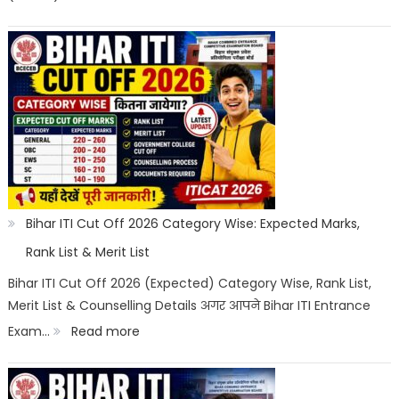
Bihar
Scope
ITI
Counselling
2026:
Registration,
Choice
Filling,
Seat
Bihar ITI Cut Off 2026 Category Wise: Expected Marks,
Allotment
Rank List & Merit List
&
Bihar ITI Cut Off 2026 (Expected) Category Wise, Rank List,
Merit List & Counselling Details अगर आपने Bihar ITI Entrance
Documents
:
Exam…
Read more
List
Bihar
ITI