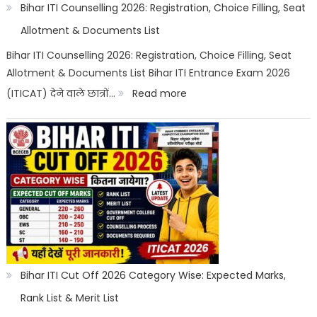
ITI
Bihar ITI Counselling 2026: Registration, Choice Filling, Seat
Trade,
Allotment & Documents List
Salary
Bihar ITI Counselling 2026: Registration, Choice Filling, Seat
Allotment & Documents List Bihar ITI Entrance Exam 2026
&
:
(ITICAT) देने वाले छात्रों…
Read more
Job
Bihar
Scope
ITI
Counselling
2026:
Registration,
Choice
Filling,
Seat
Bihar ITI Cut Off 2026 Category Wise: Expected Marks,
Allotment
Rank List & Merit List