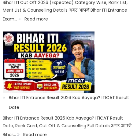
&
Bihar ITI Cut Off 2026 (Expected) Category Wise, Rank List,
Merit List & Counselling Details अगर आपने Bihar ITI Entrance
Documents
:
Exam…
Read more
List
Bihar
ITI
Cut
Off
2026
Category
Wise:
Expected
Bihar ITI Entrance Result 2026 Kab Aayega? ITICAT Result
Marks,
Date
Rank
Bihar ITI Entrance Result 2026 Kab Aayega? ITICAT Result
Date, Rank Card, Cut Off & Counselling Full Details अगर आपने
List
:
Bihar…
Read more
&