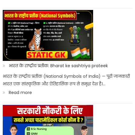
Bihar
Merit
ITI
List
Entrance
Result
2026
Kab
Aayega?
भारत के राष्ट्रीय प्रतीक: Bharat ke sashtriya prateek
ITICAT
भारत के राष्ट्रीय प्रतीक (National Symbols of India) — पूरी जानकारी
भारत एक सांस्कृतिक और ऐतिहासिक रूप से समृद्ध देश है।…
Result
:
Read more
Date
भारत
के
राष्ट्रीय
प्रतीक: