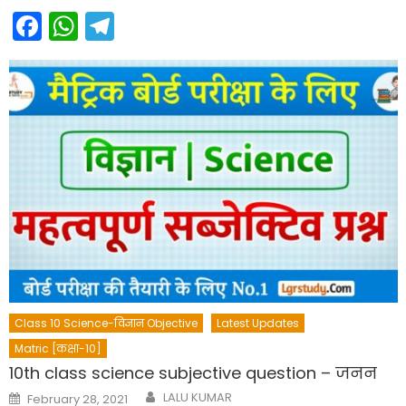
Facebook
WhatsApp
Telegram
Class 10 Science-विज्ञान Objective
Latest Updates
Matric [कक्षा-10]
10th class science subjective question – जनन
Author
Posted
LALU KUMAR
February 28, 2021