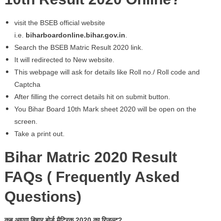
visit the BSEB official website
i.e.
biharboardonline.bihar.gov.in
.
Search the BSEB Matric Result 2020 link.
It will redirected to New website.
This webpage will ask for details like Roll no./ Roll code and
Captcha
After filling the correct details hit on submit button.
You Bihar Board 10th Mark sheet 2020 will be open on the
screen.
Take a print out.
Bihar Matric 2020 Result
FAQs ( Frequently Asked
Questions)
कब आएगा बिहार बोर्ड मैट्रिक 2020 का रिजल्ट?