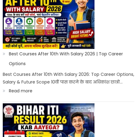
Courses
After
10th
in
India
2026
Best Courses After 10th With Salary 2026 | Top Career
|
Options
Best
Best Courses After 10th With Salary 2026: Top Career Options,
Salary & Future Scope 10वीं पास करने के बाद अधिकांश छात्रों…
Career
:
Read more
Options
Best
Courses
After
10th