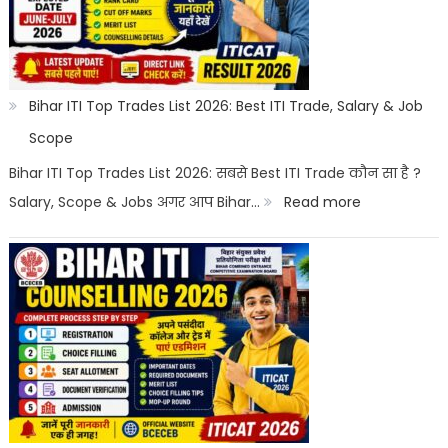
With
Salary
2026
|
Bihar ITI Top Trades List 2026: Best ITI Trade, Salary & Job
Top
Scope
Career
Bihar ITI Top Trades List 2026: सबसे Best ITI Trade कौन सा है ?
Options
:
Salary, Scope & Jobs अगर आप Bihar…
Read more
Bihar
ITI
Top
Trades
List
2026:
Best