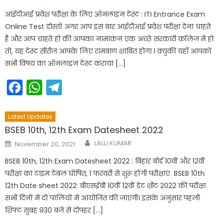
on
आईटीआई प्रवेश परीक्षा के लिए ऑनलाइन टेस्ट : ITI Entrance Exam
Online Test दोस्तों अगर आप इस बार आईटीआई प्रवेश परीक्षा देना चाहते
है और आप चाहते हो की आपका नामाकंन एक अच्छे सरकारी कॉलेज में हो
तो, यह टेस्ट सीरीज आपके लिए रामबाण शाबित होगा l क्युकी यहाँ आपको
सभी विषय का ऑनलाइन टेस्ट कराया […]
Facebook
WhatsApp
Telegram
Latest Updates
BSEB 10th, 12th Exam Datesheet 2022
Author
Posted
LALU KUMAR
November 20, 2021
on
BSEB 10th, 12th Exam Datesheet 2022 : बिहार बोर्ड 10वीं और 12वीं
परीक्षा का टाइम टेबल घोषित, 1 फरवरी से शुरू होंगी परीक्षाएं BSEB 10th
12th Date sheet 2022: बीएसईबी 10वीं 12वीं डेट शीट 2022 की परीक्षा
सभी दिनों में दो पालियों में आयोजित की जाएगी। इसके अनुसार पहली
शिफ्ट सुबह 930 बजे से दोपहर […]