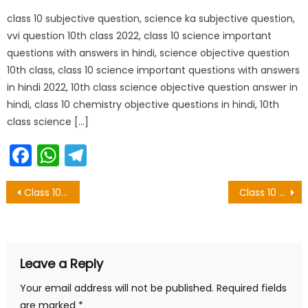
on
class 10 subjective question, science ka subjective question,
vvi question 10th class 2022, class 10 science important
questions with answers in hindi, science objective question
10th class, class 10 science important questions with answers
in hindi 2022, 10th class science objective question answer in
hindi, class 10 chemistry objective questions in hindi, 10th
class science […]
Facebook
WhatsApp
Telegram
Post
Class 10 Sanskrit Objective Question Chapter 3 – अलसकथा
Class 10 Sanskrit Objective Question Chapter 4 – संस्कृतसाहित्ये लेखिका:
navigation
Leave a Reply
Your email address will not be published.
Required fields
are marked
*