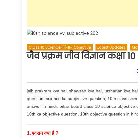
Class 10 Science-विज्ञान Objective
Latest Updates
Mat
जैव प्रक्रम जीव विज्ञान कक्षा
jaib prakram kya hai, shawsan kya hai, utsharjan kya hai,
question, science ka subjective question, 10th class scien
answer in hindi, bihar board class 10 science objective
10th ka objective question, 10th objective question in hin
1. श्वसन क्या है ?