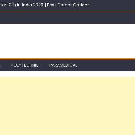
ter 10th in India 2026 | Best Career Options
th With Salary 2026 | Top Career Options
st 2026: Best ITI Trade, Salary & Job Scope
2026: Registration, Choice Filling, Seat Allotment & Documents Lis
 Category Wise: Expected Marks, Rank List & Merit List
I
POLYTECHNIC
PARAMEDICAL