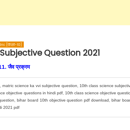
ric [कक्षा-10]
 10 Subjective Question 2021
11. जैव प्रक्रम
 matric science ka vvi subjective question, 10th class science subjecti
ce objective questions in hindi pdf, 10th class science objective questi
 question, bihar board 10th objective question pdf download, bihar boa
di 2021 pdf