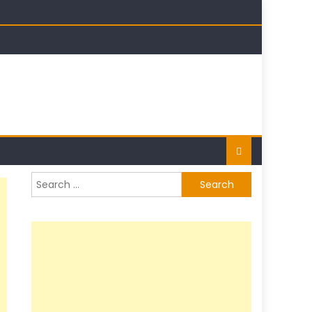
t
Search
for: