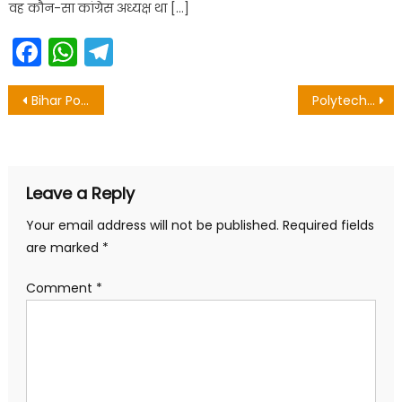
वह कौन-सा कांग्रेस अध्यक्ष था […]
Facebook
WhatsApp
Telegram
Post
Bihar Polytechnic Exam Important Question 2020
Polytechnic Exam Chemistry vvi Question 2020
navigation
Leave a Reply
Your email address will not be published.
Required fields
are marked
*
Comment
*