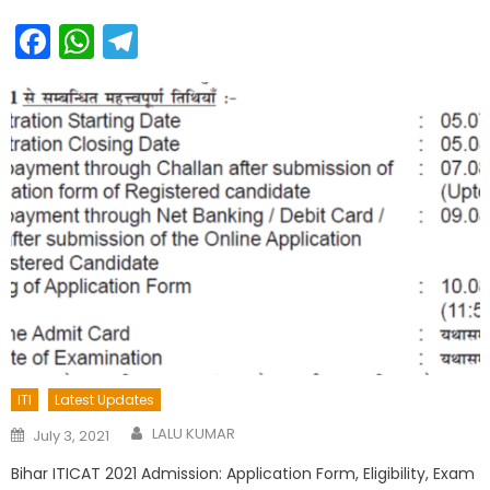
Facebook
WhatsApp
Telegram
ITI
Latest Updates
Author
Posted
LALU KUMAR
July 3, 2021
on
Bihar ITICAT 2021 Admission: Application Form, Eligibility, Exam