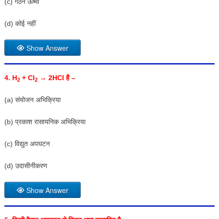
(c) गठन ऊष्मा
(d) कोई नहीं
Show Answer
4. H
+ C
l
→ 2HCI
है –
2
2
(a) संयोजन अभिक्रिया
(b) प्रकाश रासायनिक अभिक्रिया
(c) विद्युत अपघटन
(d) उदासीनीकरण
Show Answer