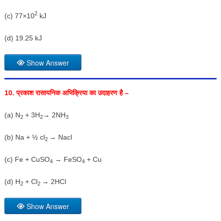
2
(c) 77×10
kJ
(d) 19.25 kJ
Show Answer
10.
प्रकाश रासायनिक अभिक्रिया का उदाहरण है –
(a) N
+ 3H
→ 2NH
2
2
3
(b) Na + ½ cl
→ Nacl
2
(c) Fe + CuSO
→ FeSO
+ Cu
4
4
(d) H
+ Cl
→ 2HCl
2
2
Show Answer