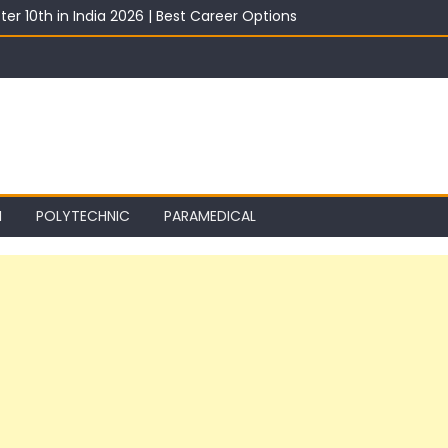
ter 10th in India 2026 | Best Career Options
th With Salary 2026 | Top Career Options
st 2026: Best ITI Trade, Salary & Job Scope
2026: Registration, Choice Filling, Seat Allotment & Documents Lis
 Category Wise: Expected Marks, Rank List & Merit List
I
POLYTECHNIC
PARAMEDICAL