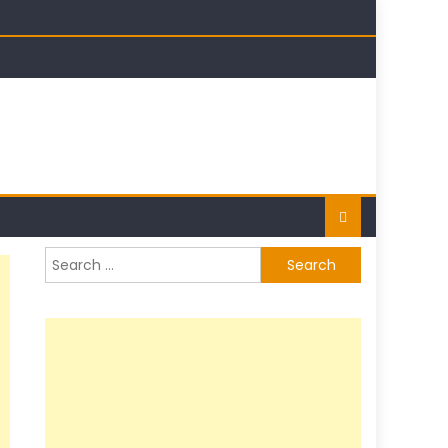
t
Search
for: