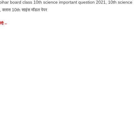
bihar board class 10th science important question 2021, 10th science
्लास 10th साइंस मॉडल पेपर
ंगी –