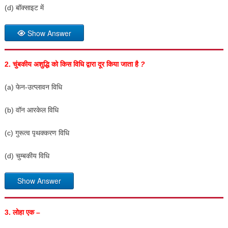
(d) बॉक्साइट में
Show Answer
2.
चुंबकीय अशुद्धि को किस विधि द्वारा दूर किया जाता है
?
(a) फेन-उत्प्लावन विधि
(b) वॉन आरकेल विधि
(c) गुरूत्व पृथक्करण विधि
(d) चुम्बकीय विधि
Show Answer
3.
लोहा
एक –