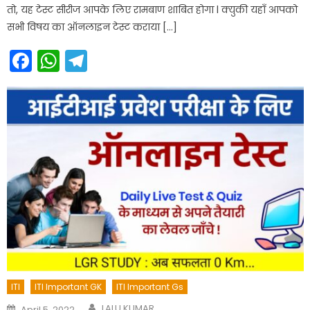
तो, यह टेस्ट सीरीज आपके लिए रामबाण शाबित होगा l क्युकी यहाँ आपको
सभी विषय का ऑनलाइन टेस्ट कराया […]
Facebook
WhatsApp
Telegram
ITI
ITI Important GK
ITI Important Gs
Author
Posted
LALU KUMAR
April 5, 2022