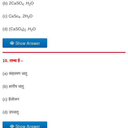
(b) 2CaSO
.H
O
4
2
(c) CaSo
.2H
O
4
2
(d) (CaSO
)
.H
O
4
2
2
Show Answer
10.
ताम्बा है –
(a) संक्रमण धातु
(b) क्षारीय धातु
(c) हैलोजन
(d) उपधातु
Show Answer