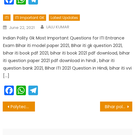
ITI
ITI Important GK
Latest Updates
Author
Posted
LALU KUMAR
June 22, 2021
on
Indian Polity Gk Most Important Questions for ITI Entrance
Exam Bihar iti model paper 2021, Bihar iti gk question 2021,
bihar iti book pdf 2021, bihar iti book 2021 pdf download, bihar
iti question paper 2021 pdf download in hindi , bihar iti
question bank 2021, Bihar ITI 2021 Question in Hindi, bihar iti vvi
[…]
Facebook
WhatsApp
Telegram
Post
Polytechnic Exam Chemistry vvi Question 2020
Bihar polytechnic important question 2020 Part -5
navigation