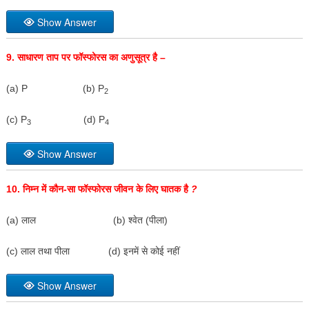
Show Answer
9.
साधारण ताप पर फॉस्फोरस का अणुसूत्र है –
(a) P (b) P
2
(c) P
(d) P
3
4
Show Answer
10.
निम्न में कौन-सा फॉस्फोरस जीवन के लिए घातक है
?
(a) लाल (b) श्वेत (पीला)
(c) लाल तथा पीला (d) इनमें से कोई नहीं
Show Answer