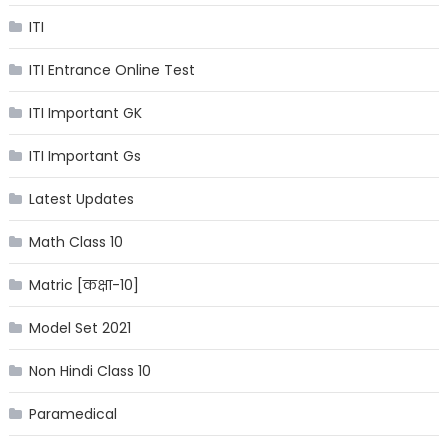
ITI
ITI Entrance Online Test
ITI Important GK
ITI Important Gs
Latest Updates
Math Class 10
Matric [कक्षा-10]
Model Set 2021
Non Hindi Class 10
Paramedical