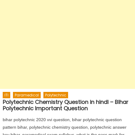
ITI
Paramedical
Polytechnic
Polytechnic Chemistry Question in hindi – Bihar
Polytechnic Important Question
bihar polytechnic 2020 vvi question, bihar polytechnic question
pattern bihar, polytechnic chemistry question, polytechnic answer
key bihar, paramedical exam syllabus, what is the pass mark for