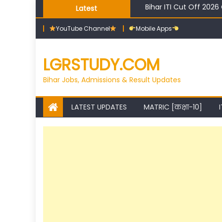
Skip
Latest
High Salary Courses Af
to
YouTube Channel
Mobile Apps
content
LGRSTUDY.COM
Bihar Jobs, Admissions & Result Updates
LATEST UPDATES
MATRIC [कक्षा-10]
I