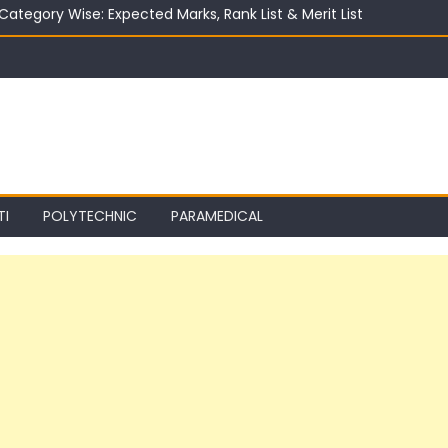
ter 10th in India 2026 | Best Career Options
TI
POLYTECHNIC
PARAMEDICAL